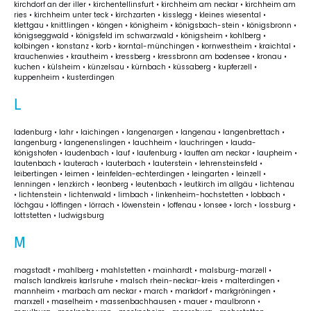
kirchdorf an der iller • kirchentellinsfurt • kirchheim am neckar • kirchheim am
ries • kirchheim unter teck • kirchzarten • kisslegg • kleines wiesental •
klettgau • knittlingen • köngen • königheim • königsbach-stein • königsbronn •
königseggwald • königsfeld im schwarzwald • königsheim • kohlberg •
kolbingen • konstanz • korb • korntal-münchingen • kornwestheim • kraichtal •
krauchenwies • krautheim • kressberg • kressbronn am bodensee • kronau •
kuchen • külsheim • künzelsau • kürnbach • küssaberg • kupferzell •
kuppenheim • kusterdingen
L
ladenburg • lahr • laichingen • langenargen • langenau • langenbrettach •
langenburg • langenenslingen • lauchheim • lauchringen • lauda-
königshofen • laudenbach • lauf • laufenburg • lauffen am neckar • laupheim •
lautenbach • lauterach • lauterbach • lauterstein • lehrensteinsfeld •
leibertingen • leimen • leinfelden-echterdingen • leingarten • leinzell •
lenningen • lenzkirch • leonberg • leutenbach • leutkirch im allgäu • lichtenau
• lichtenstein • lichtenwald • limbach • linkenheim-hochstetten • lobbach •
löchgau • löffingen • lörrach • löwenstein • loffenau • lonsee • lorch • lossburg •
lottstetten • ludwigsburg
M
magstadt • mahlberg • mahlstetten • mainhardt • malsburg-marzell •
malsch landkreis karlsruhe • malsch rhein-neckar-kreis • malterdingen •
mannheim • marbach am neckar • march • markdorf • markgröningen •
marxzell • maselheim • massenbachhausen • mauer • maulbronn •