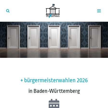
Zum
Inhalt
springen
+ bürgermeisterwahlen 2026
in Baden-Württemberg