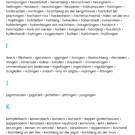
hermaringen • heroldstatt • herrenberg • herrischried • hessigheim •
hettingen • heubach • heuchlingen • heuweiler • hildrizhausen • hilzingen •
hinterzarten • hirrlingen • hirschberg an der bergstrasse • hochdorf bei
plochingen • hochdorf-riss • hockenheim • höchenschwand • höfen an der enz
• höpfingen • hofstetten • hohberg • hohenfels • hohenstadt • hohenstein •
hohentengen • hohentengen am hochrhein • holzgerlingen • holzkirch •
holzmaden • horb am neckar • horben • horgenzell • hornberg • hosskirch •
hüffenhardt • hüfingen • hügelsheim • hülben • hüttisheim • hüttlingen
I
ibach • iffezheim • igersheim • iggingen • ihringen • illerkirchberg • illerrieden •
illingen • illmensee • ilsfeld • ilshofen • ilvesheim • immendingen •
immenstaad am bodensee • ingelfingen • ingersheim • ingoldingen •
inzigkofen • inzlingen • irndorf • isny im allgäu • ispringen • ittlingen
J
jagsthausen • jagstzell • jestetten • jettingen • jungingen
K
kämpfelbach • kaisersbach • kandern • kanzach • kappel-grafenhausen •
kappelrodeck • karlsbad • karlsdorf-neuthard • karlsruhe • kehl • keltern •
kenzingen • kernen im remstal • ketsch • kieselbronn • kippenheim • kirchardt
• kirchberg an der iller • kirchberg an der jagst • kirchberg an der murr •