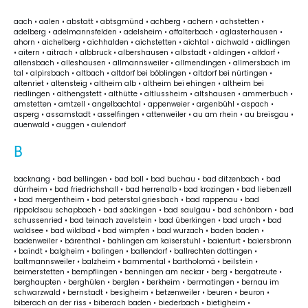
aach • aalen • abstatt • abtsgmünd • achberg • achern • achstetten •
adelberg • adelmannsfelden • adelsheim • affalterbach • aglasterhausen •
ahorn • aichelberg • aichhalden • aichstetten • aichtal • aichwald • aidlingen
• aitern • aitrach • albbruck • albershausen • albstadt • aldingen • alfdorf •
allensbach • alleshausen • allmannsweiler • allmendingen • allmersbach im
tal • alpirsbach • altbach • altdorf bei böblingen • altdorf bei nürtingen •
altenriet • altensteig • altheim alb • altheim bei ehingen • altheim bei
riedlingen • althengstett • althütte • altlussheim • altshausen • ammerbuch •
amstetten • amtzell • angelbachtal • appenweier • argenbühl • aspach •
asperg • assamstadt • asselfingen • attenweiler • au am rhein • au breisgau •
auenwald • auggen • aulendorf
B
backnang • bad bellingen • bad boll • bad buchau • bad ditzenbach • bad
dürrheim • bad friedrichshall • bad herrenalb • bad krozingen • bad liebenzell
• bad mergentheim • bad peterstal griesbach • bad rappenau • bad
rippoldsau schapbach • bad säckingen • bad saulgau • bad schönborn • bad
schussenried • bad teinach zavelstein • bad überkingen • bad urach • bad
waldsee • bad wildbad • bad wimpfen • bad wurzach • baden baden •
badenweiler • bärenthal • bahlingen am kaiserstuhl • baienfurt • baiersbronn
• baindt • balgheim • balingen • ballendorf • ballrechten dottingen •
baltmannsweiler • balzheim • bammental • bartholomä • beilstein •
beimerstetten • bempflingen • benningen am neckar • berg • bergatreute •
berghaupten • berghülen • berglen • berkheim • bermatingen • bernau im
schwarzwald • bernstadt • besigheim • betzenweiler • beuren • beuron •
biberach an der riss • biberach baden • biederbach • bietigheim •