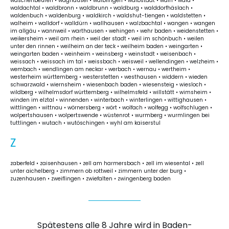
wäschenbeuren • waghäusel • waiblingen • waibstadt • wain • wald •
waldachtal • waldbronn • waldbrunn • waldburg • walddorfhäslach •
waldenbuch • waldenburg • waldkirch • waldshut-tiengen • waldstetten •
walheim • walldorf • walldürn • wallhausen • walzbachtal • wangen • wangen
im allgäu • wannweil • warthausen • wehingen • wehr baden • weidenstetten •
weikersheim • weil am rhein • weil der stadt • weil im schönbuch • weilen
unter den rinnen • weilheim an der teck • weilheim baden • weingarten •
weingarten baden • weinheim • weinsberg • weinstadt • weisenbach •
weissach • weissach im tal • weissbach • weisweil • wellendingen • welzheim •
wembach • wendlingen am neckar • werbach • wernau • wertheim •
westerheim württemberg • westerstetten • westhausen • widdern • wieden
schwarzwald • wiernsheim • wiesenbach baden • wiesensteig • wiesloch •
wildberg • wilhelmsdorf württemberg • wilhelmsfeld • willstätt • wimsheim •
winden im elztal • winnenden • winterbach • winterlingen • wittighausen •
wittlingen • wittnau • wörnersberg • wört • wolfach • wolfegg • wolfschlugen •
wolpertshausen • wolpertswende • wüstenrot • wurmberg • wurmlingen bei
tuttlingen • wutach • wutöschingen • wyhl am kaiserstul
Z
zaberfeld • zaisenhausen • zell am harmersbach • zell im wiesental • zell
unter aichelberg • zimmern ob rottweil • zimmern unter der burg •
zuzenhausen • zweiflingen • zwiefalten • zwingenberg baden
Spätestens alle 8 Jahre wird in Baden-