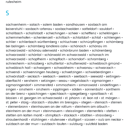
rutesheim
S
sachsenheim • salach • salem baden • sandhausen • sasbach am
kaiserstuhl • sasbach-ortenau • sasbachwalden • satteldorf • sauldorf •
schallbach • schallstadt • schechingen • scheer • schefflenz • schelklingen •
schemmerhofen • schenkenzell • schiltach • schlaitdorf • schlat • schliengen •
schlier • schlierbach württemberg • schluchsee • schnürpflingen • schömberg
bei balingen • schömberg landkreis calw • schönaich • schönau im
schwarzwald • schönau odenwald • schönbrunn baden • schönenberg
schwarzwald • schöntal • schönwald im schwarzwald • schonach im
schwarzwald • schopfheim • schopfloch • schorndorf • schramberg •
schriesheim • schrozberg • schuttertal • schutterwald • schwäbisch gmünd •
schwäbisch hall • schwaigern • schwaikheim • schwanau • schwarzach •
schwendi • schwenningen heuberg • schwetzingen • schwieberdingen •
schwörstadt • seckach • seebach • seekirch • seelbach • seewald • seitingen-
oberflacht • sersheim • setzingen • sexau • siegelsbach • sigmaringen •
sigmaringendorf • simmersfeld • simmozheim • simonswald • sindelfingen •
singen • sinsheim • sinzheim • sipplingen • sölden • sonnenbühl • sontheim
an der brenz • spaichingen • spechbach • spiegelberg • spraitbach • st.
blasien • st. georgen im schwarzwald • st. johann • st. leon rot • st. märgen •
st. peter • staig • starzach • staufen im breisgau • stegen • steinach • steinen
• steinenbronn • steinhausen an der rottum • steinheim am albuch •
steinheim an der murr • steinmauern • steisslingen • sternenfels • stetten •
stetten am kalten markt • stimpfach • stockach • stödtlen • strassberg •
straubenhardt • stühlingen • stutensee • stuttgart • süssen • sulz am neckar •
sulzbach an der murr • sulzbach-laufen • sulzburg • sulzfeld baden