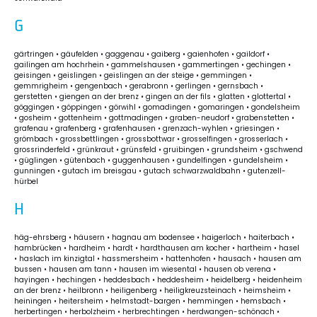
G
gärtringen • gäufelden • gaggenau • gaiberg • gaienhofen • gaildorf •
gailingen am hochrhein • gammelshausen • gammertingen • gechingen •
geisingen • geislingen • geislingen an der steige • gemmingen •
gemmrigheim • gengenbach • gerabronn • gerlingen • gernsbach •
gerstetten • giengen an der brenz • gingen an der fils • glatten • glottertal •
göggingen • göppingen • görwihl • gomadingen • gomaringen • gondelsheim
• gosheim • gottenheim • gottmadingen • graben-neudorf • grabenstetten •
grafenau • grafenberg • grafenhausen • grenzach-wyhlen • griesingen •
grömbach • grossbettlingen • grossbottwar • grosselfingen • grosserlach •
grossrinderfeld • grünkraut • grünsfeld • gruibingen • grundsheim • gschwend
• güglingen • gütenbach • guggenhausen • gundelfingen • gundelsheim •
gunningen • gutach im breisgau • gutach schwarzwaldbahn • gutenzell-
hürbel
H
häg-ehrsberg • häusern • hagnau am bodensee • haigerloch • haiterbach •
hambrücken • hardheim • hardt • hardthausen am kocher • hartheim • hasel
• haslach im kinzigtal • hassmersheim • hattenhofen • hausach • hausen am
bussen • hausen am tann • hausen im wiesental • hausen ob verena •
hayingen • hechingen • heddesbach • heddesheim • heidelberg • heidenheim
an der brenz • heilbronn • heiligenberg • heiligkreuzsteinach • heimsheim •
heiningen • heitersheim • helmstadt-bargen • hemmingen • hemsbach •
herbertingen • herbolzheim • herbrechtingen • herdwangen-schönach •