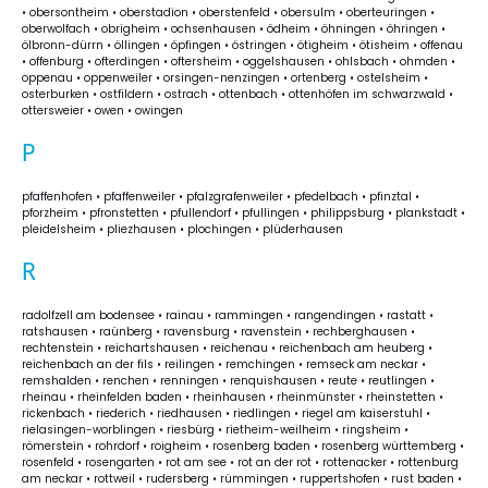
• obersontheim • oberstadion • oberstenfeld • obersulm • oberteuringen •
oberwolfach • obrigheim • ochsenhausen • ödheim • öhningen • öhringen •
ölbronn-dürrn • öllingen • öpfingen • östringen • ötigheim • ötisheim • offenau
• offenburg • ofterdingen • oftersheim • oggelshausen • ohlsbach • ohmden •
oppenau • oppenweiler • orsingen-nenzingen • ortenberg • ostelsheim •
osterburken • ostfildern • ostrach • ottenbach • ottenhöfen im schwarzwald •
ottersweier • owen • owingen
P
pfaffenhofen • pfaffenweiler • pfalzgrafenweiler • pfedelbach • pfinztal •
pforzheim • pfronstetten • pfullendorf • pfullingen • philippsburg • plankstadt •
pleidelsheim • pliezhausen • plochingen • plüderhausen
R
radolfzell am bodensee • rainau • rammingen • rangendingen • rastatt •
ratshausen • raünberg • ravensburg • ravenstein • rechberghausen •
rechtenstein • reichartshausen • reichenau • reichenbach am heuberg •
reichenbach an der fils • reilingen • remchingen • remseck am neckar •
remshalden • renchen • renningen • renquishausen • reute • reutlingen •
rheinau • rheinfelden baden • rheinhausen • rheinmünster • rheinstetten •
rickenbach • riederich • riedhausen • riedlingen • riegel am kaiserstuhl •
rielasingen-worblingen • riesbürg • rietheim-weilheim • ringsheim •
römerstein • rohrdorf • roigheim • rosenberg baden • rosenberg württemberg •
rosenfeld • rosengarten • rot am see • rot an der rot • rottenacker • rottenburg
am neckar • rottweil • rudersberg • rümmingen • ruppertshofen • rust baden •