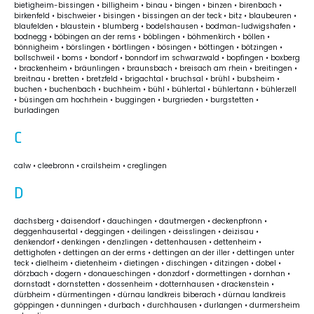
bietigheim-bissingen • billigheim • binau • bingen • binzen • birenbach •
birkenfeld • bischweier • bisingen • bissingen an der teck • bitz • blaubeuren •
blaufelden • blaustein • blumberg • bodelshausen • bodman-ludwigshafen •
bodnegg • böbingen an der rems • böblingen • böhmenkirch • böllen •
bönnigheim • börslingen • börtlingen • bösingen • böttingen • bötzingen •
bollschweil • boms • bondorf • bonndorf im schwarzwald • bopfingen • boxberg
• brackenheim • bräunlingen • braunsbach • breisach am rhein • breitingen •
breitnau • bretten • bretzfeld • brigachtal • bruchsal • brühl • bubsheim •
buchen • buchenbach • buchheim • bühl • bühlertal • bühlertann • bühlerzell
• büsingen am hochrhein • buggingen • burgrieden • burgstetten •
burladingen
C
calw • cleebronn • crailsheim • creglingen
D
dachsberg • daisendorf • dauchingen • dautmergen • deckenpfronn •
deggenhausertal • deggingen • deilingen • deisslingen • deizisau •
denkendorf • denkingen • denzlingen • dettenhausen • dettenheim •
dettighofen • dettingen an der erms • dettingen an der iller • dettingen unter
teck • dielheim • dietenheim • dietingen • dischingen • ditzingen • dobel •
dörzbach • dogern • donaueschingen • donzdorf • dormettingen • dornhan •
dornstadt • dornstetten • dossenheim • dotternhausen • drackenstein •
dürbheim • dürmentingen • dürnau landkreis biberach • dürnau landkreis
göppingen • dunningen • durbach • durchhausen • durlangen • durmersheim