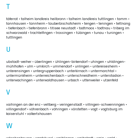
T
täferrot • talheim landkreis heilbronn • talheim landkreis tuttlingen • tamm •
tannhausen • tannheim • tauberbischofsheim • tengen • teningen • tettnang
• tiefenbach • tiefenbronn • titisee neustadt • todtmoos • todtnau • triberg im
schwarzwald • trochtelfingen • trossingen • tübingen • tunau • tuningen •
tuttlingen
U
ubstadt-weiher • überlingen • ühlingen-birkendorf • uhingen • uhldingen-
mühlhofen • ulm • umkirch • ummendorf • unlingen • untereisesheim •
unterensingen • untergruppenbach • unterkirnach • untermarchtal •
untermünkheim • unterreichenbach • unterschneidheim • unterstadion •
unterwachingen • unterwaldhausen • urbach • uttenweiler • utzenfeld
V
vaihingen an der enz • vellberg • veringenstadt • villingen-schwenningen •
villingendorf • vöhrenbach • vöhringen • vörstetten • vogt • vogtsburg im
kaiserstuhl • volkertshausen
W