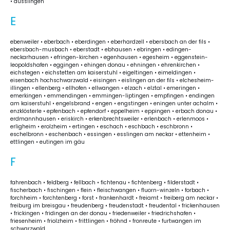
• dusslingen
E
ebenweiler • eberbach • eberdingen • eberhardzell • ebersbach an der fils •
ebersbach-musbach • eberstadt • ebhausen • ebringen • edingen-
neckarhausen • efringen-kirchen • egenhausen • egesheim • eggenstein-
leopoldshafen • eggingen • ehingen donau • ehningen • ehrenkirchen •
eichstegen • eichstetten am kaiserstuhl • eigeltingen • eimeldingen •
eisenbach hochschwarzwald • eisingen • eislingen an der fils • elchesheim-
illingen • ellenberg • ellhofen • ellwangen • elzach • elztal • emeringen •
emerkingen • emmendingen • emmingen-liptingen • empfingen • endingen
am kaiserstuhl • engelsbrand • engen • engstingen • eningen unter achalm •
enzklösterle • epfenbach • epfendorf • eppelheim • eppingen • erbach donau •
erdmannhausen • eriskirch • erkenbrechtsweiler • erlenbach • erlenmoos •
erligheim • erolzheim • ertingen • eschach • eschbach • eschbronn •
eschelbronn • eschenbach • essingen • esslingen am neckar • ettenheim •
ettlingen • eutingen im gäu
F
fahrenbach • feldberg • fellbach • fichtenau • fichtenberg • filderstadt •
fischerbach • fischingen • flein • fleischwangen • fluorn-winzeln • forbach •
forchheim • forchtenberg • forst • frankenhardt • freiamt • freiberg am neckar •
freiburg im breisgau • freudenberg • freudenstadt • freudental • frickenhausen
• frickingen • fridingen an der donau • friedenweiler • friedrichshafen •
friesenheim • friolzheim • frittlingen • fröhnd • fronreute • furtwangen im
schwarzwald