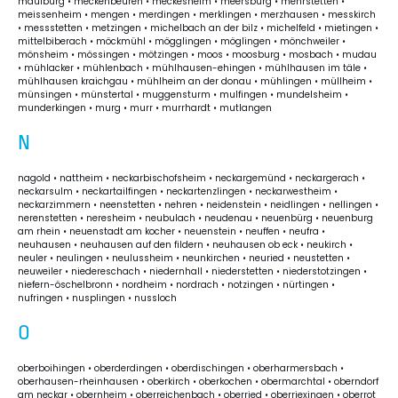
maulburg • meckenbeuren • meckesheim • meersburg • mehrstetten •
meissenheim • mengen • merdingen • merklingen • merzhausen • messkirch
• messstetten • metzingen • michelbach an der bilz • michelfeld • mietingen •
mittelbiberach • möckmühl • mögglingen • möglingen • mönchweiler •
mönsheim • mössingen • mötzingen • moos • moosburg • mosbach • mudau
• mühlacker • mühlenbach • mühlhausen-ehingen • mühlhausen im täle •
mühlhausen kraichgau • mühlheim an der donau • mühlingen • müllheim •
münsingen • münstertal • muggensturm • mulfingen • mundelsheim •
munderkingen • murg • murr • murrhardt • mutlangen
N
nagold • nattheim • neckarbischofsheim • neckargemünd • neckargerach •
neckarsulm • neckartailfingen • neckartenzlingen • neckarwestheim •
neckarzimmern • neenstetten • nehren • neidenstein • neidlingen • nellingen •
nerenstetten • neresheim • neubulach • neudenau • neuenbürg • neuenburg
am rhein • neuenstadt am kocher • neuenstein • neuffen • neufra •
neuhausen • neuhausen auf den fildern • neuhausen ob eck • neukirch •
neuler • neulingen • neulussheim • neunkirchen • neuried • neustetten •
neuweiler • niedereschach • niedernhall • niederstetten • niederstotzingen •
niefern-öschelbronn • nordheim • nordrach • notzingen • nürtingen •
nufringen • nusplingen • nussloch
O
oberboihingen • oberderdingen • oberdischingen • oberharmersbach •
oberhausen-rheinhausen • oberkirch • oberkochen • obermarchtal • oberndorf
am neckar • obernheim • oberreichenbach • oberried • oberriexingen • oberrot